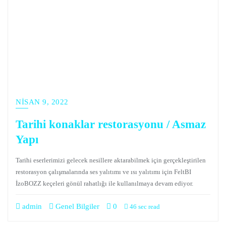
NISAN 9, 2022
Tarihi konaklar restorasyonu / Asmaz
Yapı
Tarihi eserlerimizi gelecek nesillere aktarabilmek için gerçekleştirilen
restorasyon çalışmalarında ses yalıtımı ve ısı yalıtımı için FeltBI
İzoBOZZ keçeleri gönül rahatlığı ile kullanılmaya devam ediyor.
admin
Genel Bilgiler
0
46 sec read