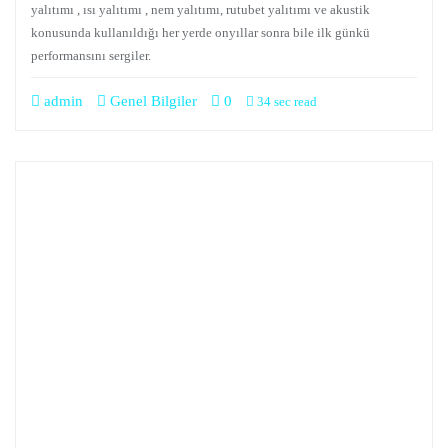
yalıtımı , ısı yalıtımı , nem yalıtımı, rutubet yalıtımı ve akustik
konusunda kullanıldığı her yerde onyıllar sonra bile ilk günkü
performansını sergiler.
admin
Genel Bilgiler
0
34 sec read