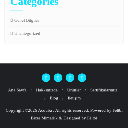
Categories
Genel Bilgiler
Uncategorized
Ana Sayfa
Hakkımızda
Ürünler
Sertifikalarımız
Blog
İletişim
Copyright ©2026 Acouba . All rights reserved.
Powered by Feltbi
Biçer Mimarlık
&
Designed by
Feltbi